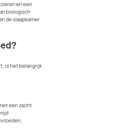
ezieren en een
an biologisch
aan de slaapkamer
oed?
 is het belangrijk
met een zacht
mijd
nvloeden.