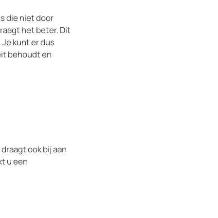
s die niet door
gt ​​het beter. Dit
 Je kunt er dus
eit behoudt en
raagt ​​ook bij aan
kt u een