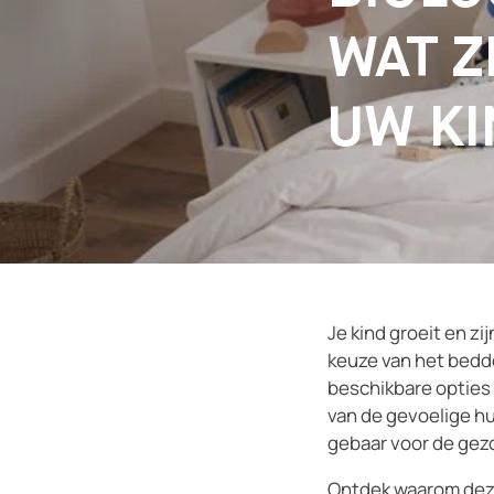
WAT Z
UW KI
Je kind groeit en zi
keuze van het bedd
beschikbare opties
van de gevoelige hu
gebaar voor de gezo
Ontdek waarom deze