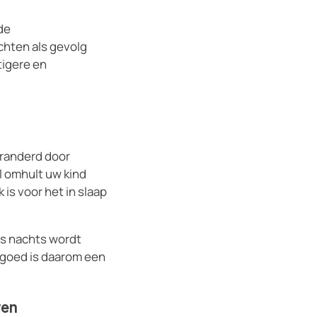
de
chten als gevolg
tigere en
eranderd door
al omhult uw kind
is voor het in slaap
's nachts wordt
ngoed is daarom een
ren