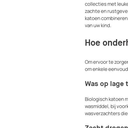
collecties met leuk
zachte en rustgeve
katoen combineren e
van uw kind.
Hoe onder
Om ervoor te zorgen
om enkele eenvoudi
Was op lage 
Biologisch katoen 
wasmiddel, bij voor
wasverzachters die