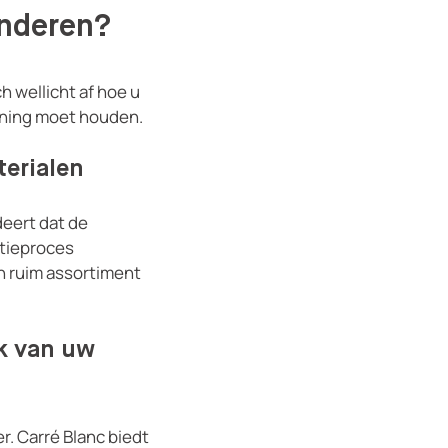
inderen?
h wellicht af hoe u
kening moet houden.
terialen
deert dat de
ctieproces
en ruim assortiment
k van uw
. Carré Blanc biedt