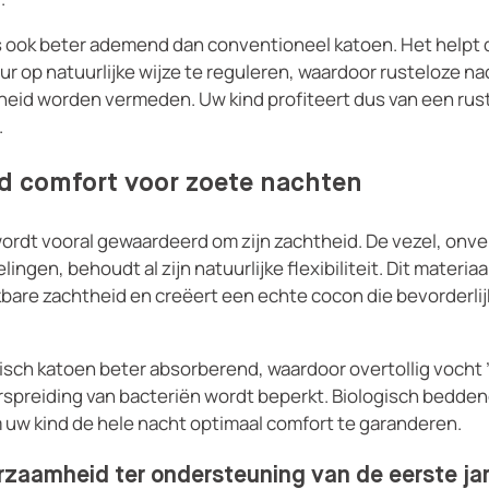
is ook beter ademend dan conventioneel katoen. Het helpt 
 op natuurlijke wijze te reguleren, waardoor rusteloze na
gheid worden vermeden. Uw kind profiteert dus van een rus
.
 comfort voor zoete nachten
ordt vooral gewaardeerd om zijn zachtheid. De vezel, onv
gen, behoudt al zijn natuurlijke flexibiliteit. Dit materia
bare zachtheid en creëert een echte cocon die bevorderlijk 
isch katoen beter absorberend, waardoor overtollig vocht 
rspreiding van bacteriën wordt beperkt. Biologisch bedde
om uw kind de hele nacht optimaal comfort te garanderen.
zaamheid ter ondersteuning van de eerste ja