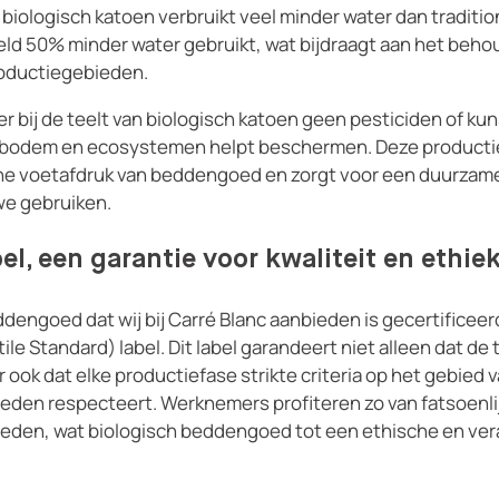
iologisch katoen verbruikt veel minder water dan traditio
ld 50% minder water gebruikt, wat bijdraagt ​​aan het beho
oductiegebieden.
 bij de teelt van biologisch katoen geen pesticiden of ku
bodem en ecosystemen helpt beschermen. Deze productiew
he voetafdruk van beddengoed en zorgt voor een duurzam
 we gebruiken.
l, een garantie voor kwaliteit en ethie
dengoed dat wij bij Carré Blanc aanbieden is gecertificee
ile Standard) label. Dit label garandeert niet alleen dat de 
r ook dat elke productiefase strikte criteria op het gebied 
den respecteert. Werknemers profiteren zo van fatsoenlijk
eden, wat biologisch beddengoed tot een ethische en ve