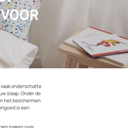
 VOOR
De vaak onderschatte
uw slaap. Onder de
Van het beschermen
dengoed is een
rgen maken over