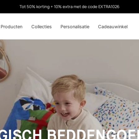
Tot 50% korting + 10% extra met de code EXTRA1026
Producten
Collecties
Personalisatie
Cadeauwinkel
GISCH BEDDENGOE