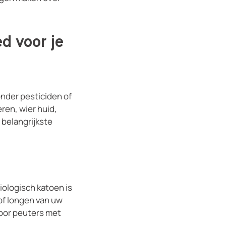
d voor je
nder pesticiden of
ren, wier huid,
 belangrijkste
iologisch katoen is
of longen van uw
 voor peuters met