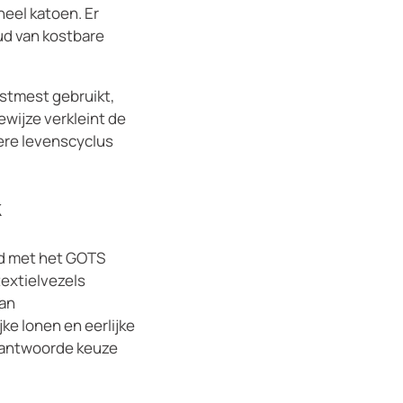
neel katoen. Er
ud van kostbare
nstmest gebruikt,
ijze verkleint de
ere levenscyclus
k
rd met het GOTS
textielvezels
van
e lonen en eerlijke
rantwoorde keuze