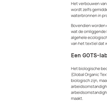
Het verbouwen van b
wordt zelfs gemidde
waterbronnen in pr
Bovendien worden er
wat de omliggende 
algehele ecologisc
van het textiel dat
Een GOTS-labe
Het biologische bed
(Global Organic Text
biologisch zijn, maa
arbeidsomstandighe
arbeidsomstandigh
maakt.