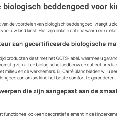
e biologisch beddengoed voor k
 van de voordelen van biologisch beddengoed, vraagt ​​u zic
 voor uw kind kiest. Hier zijn enkele criteria waarmee u re
eur aan gecertificeerde biologische ma
ltijd producten kiest met het GOTS-label, waarmee u garan
komstig zijn uit de biologische landbouw en dat het produ
het milieu en de werknemers. Bij Carré Blanc bieden wij u e
dengoed aan om uw kind het beste comfort te garanderen.
werpen die zijn aangepast aan de smaa
 functioneel ook een decoratief element in de kinderkamer