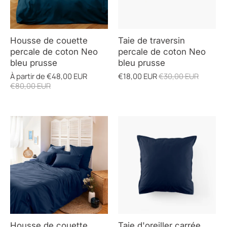
Housse de couette
Taie de traversin
percale de coton Neo
percale de coton Neo
bleu prusse
bleu prusse
À partir de
€48,00 EUR
€18,00 EUR
€30,00 EUR
€80,00 EUR
COULEUR
Housse de couette
Taie d'oreiller carrée