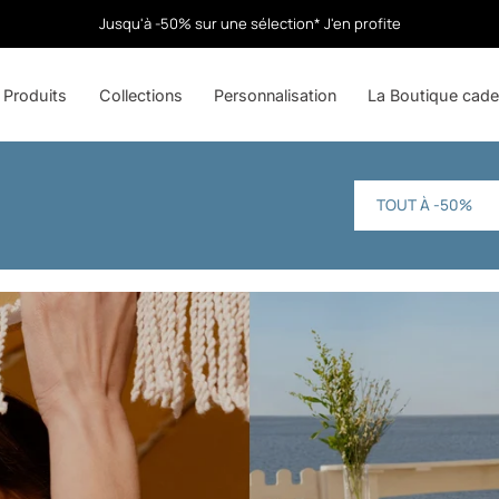
Jusqu'à -50% sur une sélection* J'en profite
Produits
Collections
Personnalisation
La Boutique cad
TOUT À -50%