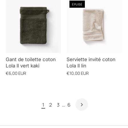
ÉPUISÉ
Gant de toilette coton
Serviette invité coton
Lola II vert kaki
Lola II lin
€6,00 EUR
€10,00 EUR
1
2
3
…
6