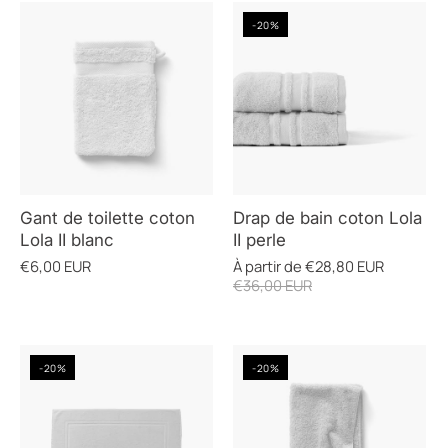
-20%
Gant de toilette coton
Drap de bain coton Lola
Lola II blanc
II perle
€6,00 EUR
À partir de
€28,80 EUR
€36,00 EUR
-20%
-20%